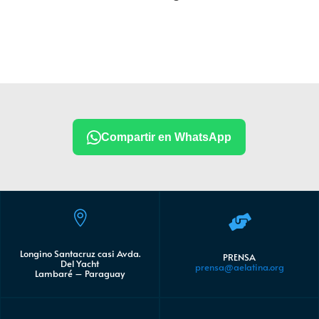
Compartir en WhatsApp


Longino Santacruz casi Avda.
PRENSA
Del Yacht
prensa@aelatina.org
Lambaré – Paraguay