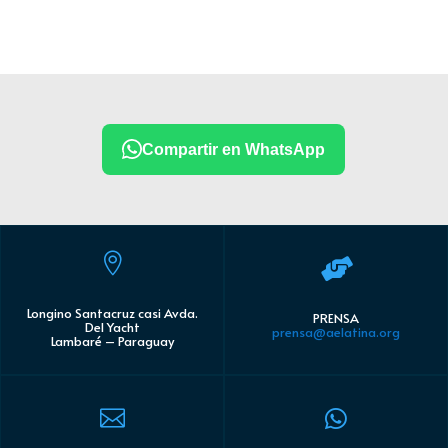
Compartir en WhatsApp


Longino Santacruz casi Avda.
PRENSA
Del Yacht
prensa@aelatina.org
Lambaré – Paraguay

