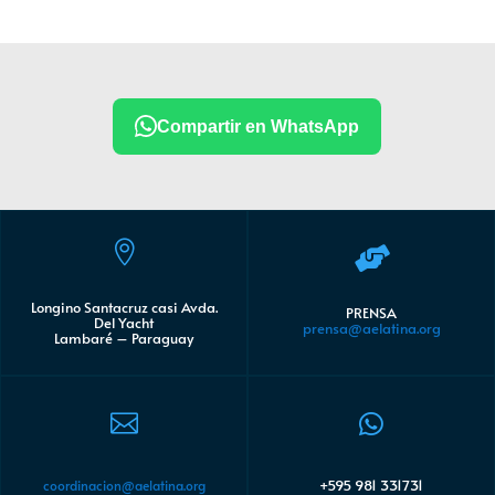
Compartir en WhatsApp


Longino Santacruz casi Avda.
PRENSA
Del Yacht
prensa@aelatina.org
Lambaré – Paraguay


+595 981 331731
coordinacion@aelatina.org