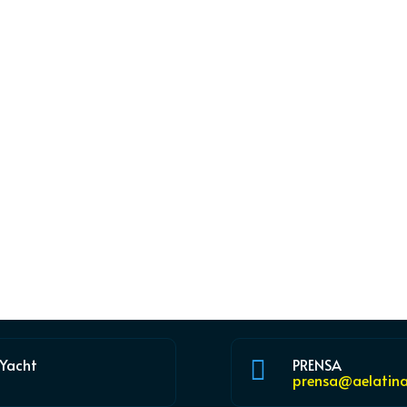
 Yacht
PRENSA

prensa@aelatina