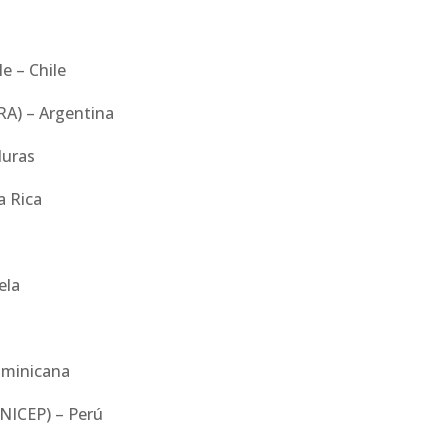
e – Chile
ERA) – Argentina
duras
a Rica
ela
ominicana
UNICEP) – Perú