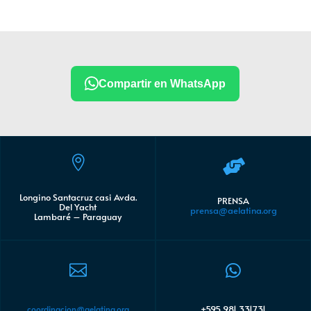
Compartir en WhatsApp


Longino Santacruz casi Avda.
PRENSA
Del Yacht
prensa@aelatina.org
Lambaré – Paraguay


+595 981 331731
coordinacion@aelatina.org