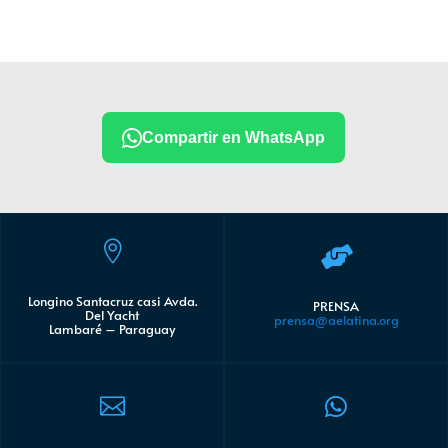
Compartir en WhatsApp


Longino Santacruz casi Avda.
PRENSA
Del Yacht
prensa@aelatina.org
Lambaré – Paraguay

